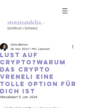
stutzmitdelia.-
Solothurn I Schweiz
Delia Bohren
28. Nov. 2023
1 Min. Lesezeit
Lust auf
Crypto?Warum
das crypto
Vreneli eine
tolle Option für
dich ist
Aktualisiert:
5. Jan. 2024