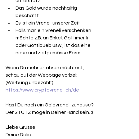
unterstützt
Das Gold wurde nachhaltig 
beschafft 
Es ist ein Vreneli unserer Zeit
Falls man ein Vreneli verschenken 
möchte z.B. an Enkel, Gottimeitli 
oder Gottibueb usw., ist das eine 
neue und zeitgemässe Form
Wenn Du mehr erfahren möchtest, 
schau auf der Webpage vorbei:
(Werbung unbezahlt)
https://www.cryptovreneli.ch/de
Hast Du noch ein Goldvreneli zuhause?
Der STUTZ möge in Deiner Hand sein. ;)
Liebe Grüsse
Deine Delia