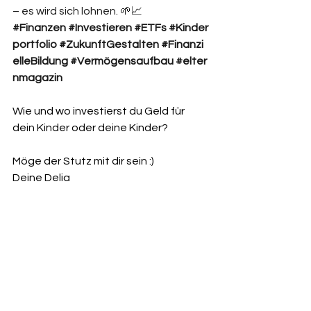
– es wird sich lohnen. 🌱📈
#Finanzen
#Investieren
#ETFs
#Kinder
portfolio
#ZukunftGestalten
#Finanzi
elleBildung
#Vermögensaufbau
#elter
nmagazin
Wie und wo investierst du Geld für 
dein Kinder oder deine Kinder?
Möge der Stutz mit dir sein :) 
Deine Delia