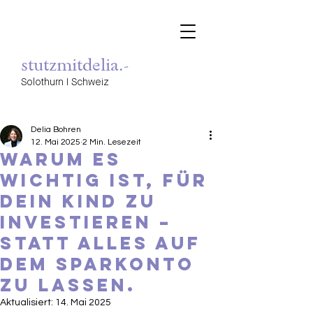
stutzmitdelia.-
Solothurn I Schweiz
Delia Bohren
12. Mai 2025
2 Min. Lesezeit
Warum es
wichtig ist, für
dein Kind zu
investieren –
statt alles auf
dem Sparkonto
zu lassen.
Aktualisiert:
14. Mai 2025