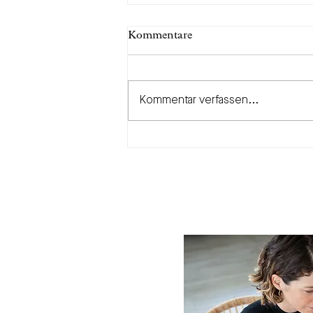
Kommentare
Kommentar verfassen...
Finanzielle
Gleichberechtigung ist mehr
als «wir teilen einfach alles
50:50»