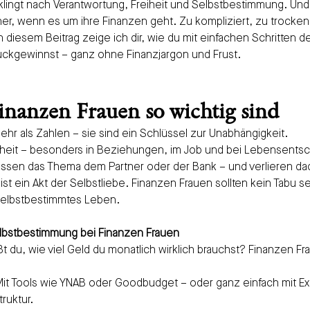
klingt nach Verantwortung, Freiheit und Selbstbestimmung. Und
her, wenn es um ihre Finanzen geht. Zu kompliziert, zu trocken
 diesem Beitrag zeige ich dir, wie du mit einfachen Schritten de
ckgewinnst – ganz ohne Finanzjargon und Frust.
nanzen Frauen so wichtig sind
hr als Zahlen – sie sind ein Schlüssel zur Unabhängigkeit.
iheit – besonders in Beziehungen, im Job und bei Lebensents
assen das Thema dem Partner oder der Bank – und verlieren dad
 ist ein Akt der Selbstliebe. Finanzen Frauen sollten kein Tabu s
selbstbestimmtes Leben.
elbstbestimmung bei Finanzen Frauen
ßt du, wie viel Geld du monatlich wirklich brauchst? Finanzen F
Mit Tools wie YNAB oder Goodbudget – oder ganz einfach mit Ex
ruktur.