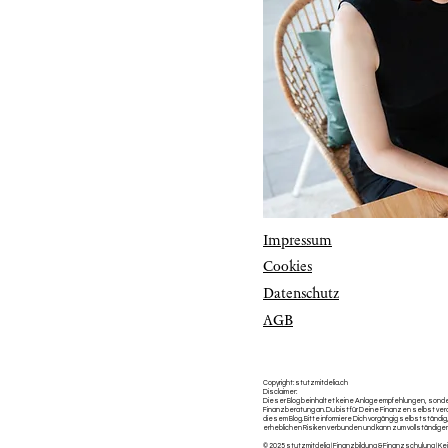
Impressum
Cookies
Datenschutz
AGB
Copyright: stutzmitdelia.ch
Disclaimer:
Dieser Blog beinhaltet keine Anlageempfehlungen, sonder
Finanzberatung an. Du bist für Deine Finanzen selbst vera
diesem Blog. Bitte informiere Dich vorgängig selbstständig,
erheblichen Risiken verbunden und kann zum vollständige
© 2025 stutzmitdelia | Finanzbildung & Finanzschulung |