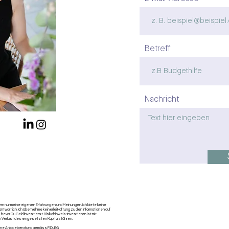
Betreff
Nachricht
n nur meine eigenen Erfahrungen und Meinungen. Ich biete keine
ntwortlich. Ich übernehme keinerlei Haftung zu den Informationen auf
 bevor Du Geld investierst. Risikohinweis: Investieren ist mit
n Verlust des eingesetzten Kapitals führen.
 Keine Anlageberatung gemäss FIDLEG