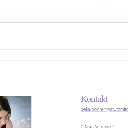
Warum nachhaltig investieren
Fina
für Frauen immer wichtiger
mein
wird
warum
Kontakt
delia.bohren@stutzmitd
E-Mail-Adresse