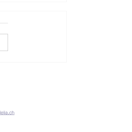
nzbildung für Frauen –
 Besuch bei ellexx und
 sie so wichtig ist
elia.ch