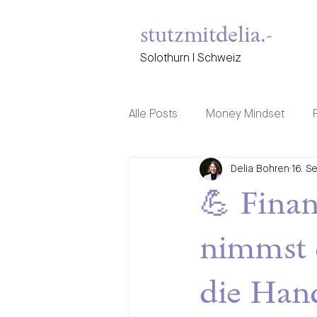
stutzmitdelia.-
Solothurn I Schweiz
Alle Posts
Money Mindset
Delia Bohren
16. S
female empowerment
Ste
💪 Finan
nimmst d
die Han