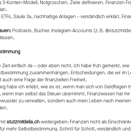
:
 3-Konten-Modell, Notgroschen, Ziele definieren. Finanzen Fr
lan.
:
 ETFs, Säule 3a, nachhaltige Anlagen – verständlich erklärt. Fin
auen:
 Podcasts, Bücher, Instagram-Accounts (z. B. @stutzmitdel
Wissen.
estimmung
 Zeit einfach da – oder eben nicht. Ich habe früh gemerkt, wie s
bstbestimmung zusammenhängen. Entscheidungen, die wir im Le
t auch eine Frage der finanziellen Freiheit.
 habe ich erlebt, wie es ist, wenn man sich von Geldfragen tr
rd, wenn man selbst das Steuer übernimmt. Finanzwissen hat mir 
ewusster zu verwalten, sondern auch mein Leben nach meinen
ten.
mit 
stutzmitdelia.ch
 weitergeben: Finanzen nicht als Einschrän
r mehr Selbstbestimmung. Schritt für Schritt, verständlich und a