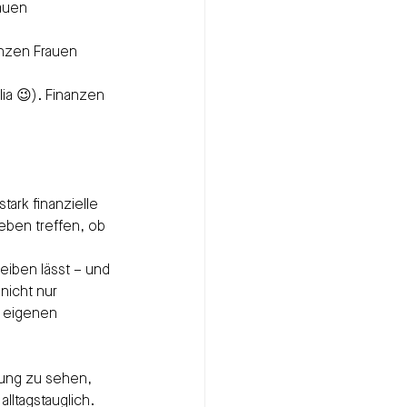
auen 
anzen Frauen 
ia 😉). Finanzen 
tark finanzielle 
ben treffen, ob 
eiben lässt – und 
nicht nur 
 eigenen 
kung zu sehen, 
lltagstauglich. 