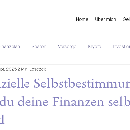
Home
Über mich
Gel
Finanzplan
Sparen
Vorsorge
Krypto
Investie
ept. 2025
2 Min. Lesezeit
uererklärung
Aktuelles
Mieten
zielle Selbstbestimmu
u deine Finanzen selb
d