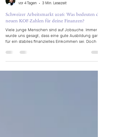
Delia Bohren
vor 4 Tagen
3 Min. Lesezeit
Schweizer Arbeitsmarkt 2026: Was bedeuten die
neuen KOF-Zahlen für deine Finanzen?
Viele junge Menschen sind auf Jobsuche. Immer
wurde uns gesagt, dass eine gute Ausbildung garant
für ein stabiles finanzielles Einkommen sei. Doch ist
dem wirklich noch so? Die wirtschaftlichen
Schlagzeilen der vergangenen Monate waren
geprägt von Unsicherheit. Der Krieg zwischen Israel
und Iran, steigende Energiepreise und
geopolitische Spannungen liessen viele
befürchten, dass sich die Schweizer Wirtschaft
abschwächen könnte. Die neuesten Zahlen des
KOF-Beschäftigungsindika