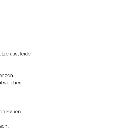
ze aus, leider 
nanzen.
al welches 
on Frauen 
fach.