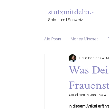
stutzmitdelia.-
Solothurn I Schweiz
Alle Posts
Money Mindset
Delia Bohren
24. M
female empowerment
Ste
Was Dei
Frauenst
Aktualisiert:
5. Jan. 2024
In diesem Artikel erfähr