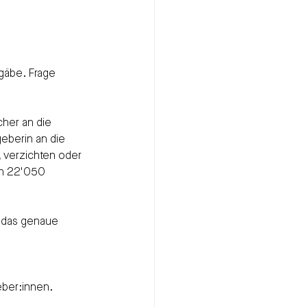
gäbe. Frage 
her an die 
eberin an die 
 verzichten oder 
on 22'050 
r das genaue 
eber:innen.