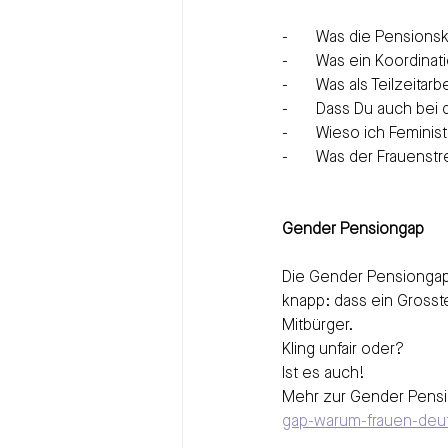
-       Was die Pensions
-       Was ein Koordina
-       Was als Teilzeit
-       Dass Du auch be
-       Wieso ich Femini
-       Was der Frauenst
Gender Pensiongap
Die Gender Pensiongap 
knapp: dass ein Grosste
Mitbürger.
Kling unfair oder?
Ist es auch!
Mehr zur Gender Pensi
gap-warum-frauen-deutl