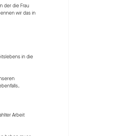
 der die Frau 
ennen wir das in 
tslebens in die 
unseren 
benfalls. 
lter Arbeit 