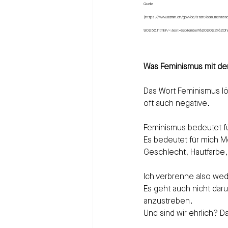
Quelle
(https://www.admin.ch/gov/de/start/dokumentatio
90256.html#:~:text=September%202022%20hat
Was Feminismus mit der
Das Wort Feminismus lö
oft auch negative.
Feminismus bedeutet fü
Es bedeutet für mich M
Geschlecht, Hautfarbe,
Ich verbrenne also we
Es geht auch nicht da
anzustreben.
Und sind wir ehrlich? D