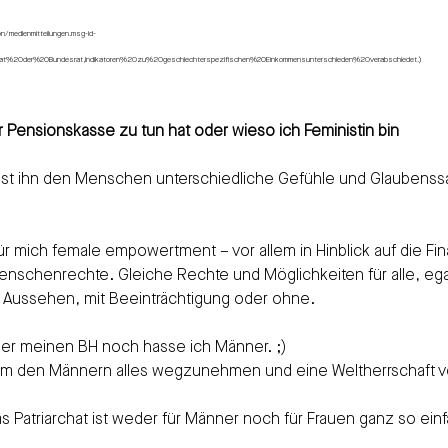
n/medienmitteilungen.msg-id-
%20der%20Bundesrat,Indikatoren%20zu%20geschlechterspezifischen%20Einkommensunterschieden%20verabschiedet.)
 Pensionskasse zu tun hat oder wieso ich Feministin bin
st ihn den Menschen unterschiedliche Gefühle und Glaubenssät
r mich female empowertment – vor allem in Hinblick auf die Fi
enschenrechte. Gleiche Rechte und Möglichkeiten für alle, eg
 Aussehen, mit Beeinträchtigung oder ohne.
der meinen BH noch hasse ich Männer. ;)
rum den Männern alles wegzunehmen und eine Weltherrschaft v
as Patriarchat ist weder für Männer noch für Frauen ganz so ein