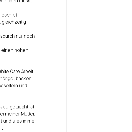
ken haben muss.
Dieser ist 
 gleichzeitig 
dadurch nur noch 
n einen hohen 
hlte Care Arbeit 
hörige, backen 
osseltern und 
 aufgetaucht ist 
ei meiner Mutter. 
it und alles immer 
i!