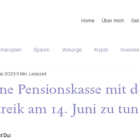
Home
Über mich
Gel
Finanzplan
Sparen
Vorsorge
Krypto
Investie
ai 2023
5 Min. Lesezeit
uererklärung
Aktuelles
Mieten
ne Pensionskasse mit 
reik am 14. Juni zu tun
st Du: