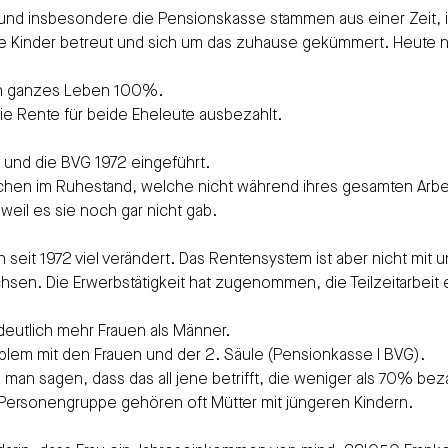
nd insbesondere die Pensionskasse stammen aus einer Zeit, in
ie Kinder betreut und sich um das zuhause gekümmert. Heute n
in ganzes Leben 100%. 
e Rente für beide Eheleute ausbezahlt.
und die BVG 1972 eingeführt. 
schen im Ruhestand, welche nicht während ihres gesamten Arbei
weil es sie noch gar nicht gab.
ch seit 1972 viel verändert. Das Rentensystem ist aber nicht mit 
sen. Die Erwerbstätigkeit hat zugenommen, die Teilzeitarbeit e
deutlich mehr Frauen als Männer. 
oblem mit den Frauen und der 2. Säule (Pensionkasse I BVG).
n sagen, dass das all jene betrifft, die weniger als 70% bezah
Personengruppe gehören oft Mütter mit jüngeren Kindern. 