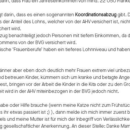
gt darin, dass Frau ein Jahreseinkommen von mind. 22'050 Fran
gt darin, dass es einen sogenannten 
Koordinationsabzug 
gibt. 
s der Anteil des Lohns, welcher von der AHV versichert ist, nicht
hert wird. 
zug benachteiligt jedoch Personen mit tiefem Einkommen, da 
nkommens von der BVG versichert wird.
Typische ‘Frauenberufe’ haben ein tieferes Lohnniveau und habe
Männer aber eben doch deutlich mehr Frauen extrem viel unbeza
und betreuen Kinder, kümmern sich um kranke und betagte Ange
st, bringen vor der Arbeit die Kinder in die Kita oder zu den Gr
it wird in der AHV miteinbezogen in der BVG jedoch nicht.
abe oder Hilfe brauche (wenn meine Katze nicht zum Frühstück
s ihr etwas passiert ist ;) ), dann melde ich mich immer zuerst b
ls und meine Mutter ist für mich der Inbegriff von Verlässlichke
g gesellschaftlicher Anerkennung. An dieser Stelle: Danke Mam