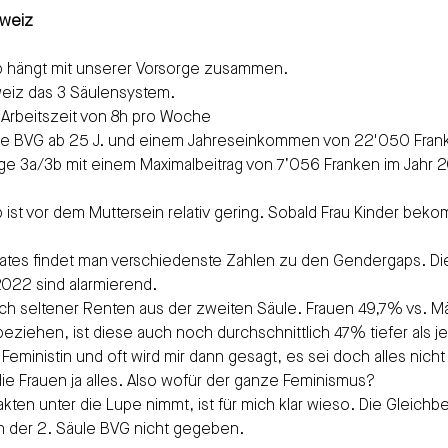
hweiz
 hängt mit unserer Vorsorge zusammen. 
weiz das 3 Säulensystem.
r Arbeitszeit von 8h pro Woche
se BVG ab 25 J. und einem Jahreseinkommen von 22'050 Fran
orge 3a/3b mit einem Maximalbeitrag von 7’056 Franken im Jahr 
ist vor dem Muttersein relativ gering. Sobald Frau Kinder beko
ates findet man verschiedenste Zahlen zu den Gendergaps. Di
022 sind alarmierend. 
ch seltener Renten aus der zweiten Säule. Frauen 49,7% vs. M
eziehen, ist diese auch noch durchschnittlich 47% tiefer als j
Feministin und oft wird mir dann gesagt, es sei doch alles nich
ie Frauen ja alles. Also wofür der ganze Feminismus?
ten unter die Lupe nimmt, ist für mich klar wieso. Die Gleichbe
in der 2. Säule BVG nicht gegeben.