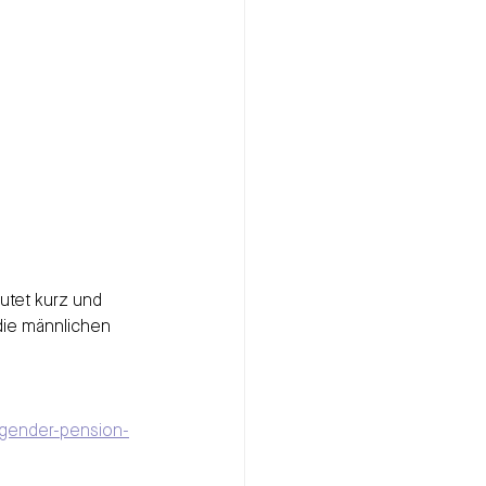
utet kurz und 
die männlichen 
t/gender-pension-