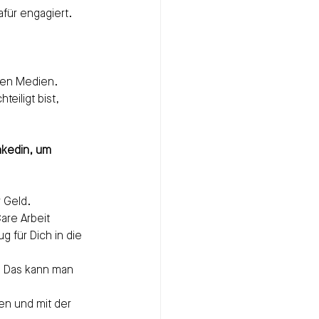
für engagiert. 
 den Medien.
eiligt bist, 
nkedin, um 
 Geld. 
are Arbeit 
 für Dich in die 
n. Das kann man 
en und mit der 