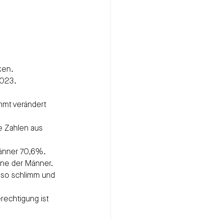
ken.
2023.
mmt verändert 
e Zahlen aus 
änner 70,6%. 
ene der Männer.
t so schlimm und 
rechtigung ist 