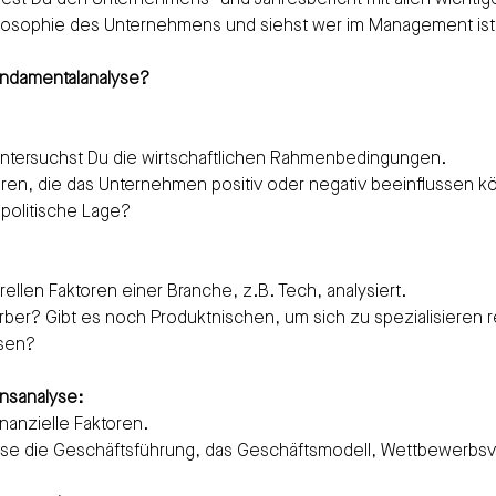
dest Du den Unternehmens- und Jahresbericht mit allen wichti
hilosophie des Unternehmens und siehst wer im Management ist
undamentalanalyse?
untersuchst Du die wirtschaftlichen Rahmenbedingungen.
toren, die das Unternehmen positiv oder negativ beeinflussen k
 politische Lage?
rellen Faktoren einer Branche, z.B. Tech, analysiert.
ber? Gibt es noch Produktnischen, um sich zu spezialisieren re
sen?
nsanalyse:
inanzielle Faktoren.
ise die Geschäftsführung, das Geschäftsmodell, Wettbewerbsvo