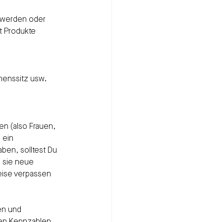
, werden oder 
t Produkte 
enssitz usw. 
n (also Frauen, 
 ein 
en, solltest Du 
 sie neue 
ise verpassen 
en und 