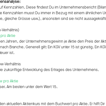
mensanalyse:
auf Kennzahlen. Diese findest Du im Unternehmensbericht (Bila
se Kennzahlen musst Du immer in Bezug mit einem ähnlichen 
e, gleiche Grösse usw.), ansonsten sind sie nicht aussagekräfti
n-Verhältnis)
 pro Aktie
elen Jahren, der Unternehmensgewinn je Aktie den Preis der Akt
je nach Branche. Generell gilt: Ein KGV unter 15 ist günstig. Ein K
teuer ist.
low-Verhältnis
ie zukünftige Entwicklung des Ertrages des Unternehmens.
ow pro Aktie
sser. Am besten unter dem Wert 15.
den aktuellen Aktienkurs mit dem Buchwert pro Aktie. Er hilft Di