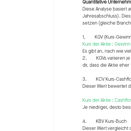
Quantitative Unterneh
Diese Analyse basiert 
Jahresabschluss). Die
setzen (gleiche Branch
1.        KGV (Kurs-Gewin
Kurs der Aktie : Gewinn
Es gibt an, nach wie vi
2.        KGVs variieren 
dir, dass die Aktie eher 
3.        KCV Kurs-Cashf
Dieser Wert bewertet d
Kurs der Aktie : Cashfl
Je niedriger, desto be
4.        KBV Kurs-Buch
Dieser Wert vergleicht 