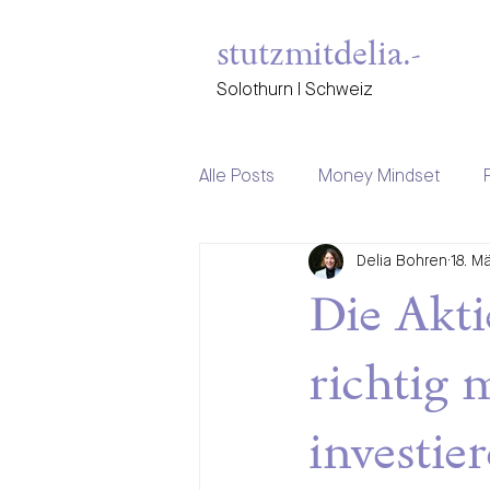
stutzmitdelia.-
Solothurn I Schweiz
Alle Posts
Money Mindset
Delia Bohren
18. M
female empowerment
Ste
Die Akti
richtig 
investie