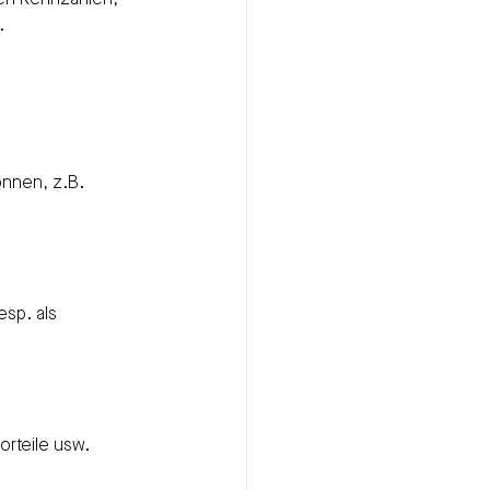
gen Kennzahlen, 
.
önnen, z.B. 
sp. als 
rteile usw.