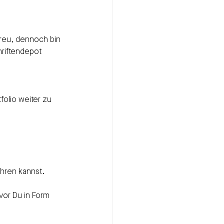
treu, dennoch bin 
riftendepot 
folio weiter zu 
ühren kannst.
evor Du in Form 