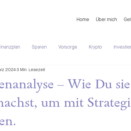
Home
Über mich
Gel
Finanzplan
Sparen
Vorsorge
Krypto
Investie
ärz 2024
3 Min. Lesezeit
uererklärung
Aktuelles
Mieten
enanalyse – Wie Du sie
machst, um mit Strategi
ren.