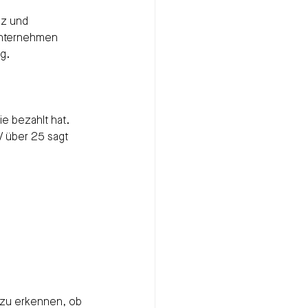
nz und 
Unternehmen 
g.
ie bezahlt hat.
GV über 25 sagt 
r zu erkennen, ob 