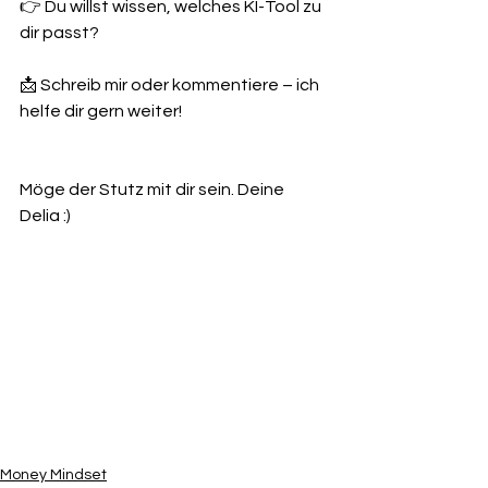
👉 Du willst wissen, welches KI-Tool zu 
dir passt?
📩 Schreib mir oder kommentiere – ich 
helfe dir gern weiter!
Möge der Stutz mit dir sein. Deine 
Delia :)
Money Mindset