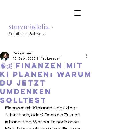
stutzmitdelia.-
Solothurn I Schweiz
Delia Bohren
18. Sept. 2025
2 Min. Lesezeit
🧠💰 Finanzen mit
KI planen: Warum
du jetzt
umdenken
solltest
Finanzen mit KI planen
 – das klingt 
futuristisch, oder? Doch die Zukunft 
ist längst da. Wer heute noch ohne 
künstliche Intelligenz seine Finanzen 